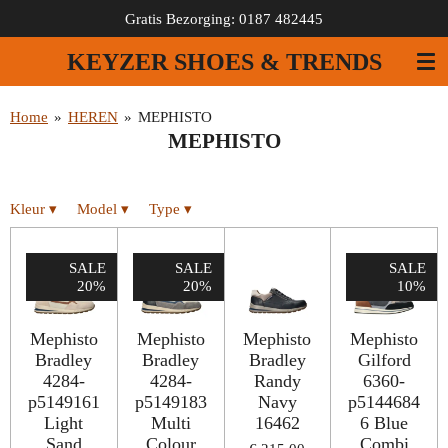
Gratis Bezorging: 0187 482445
Ga
direct
KEYZER SHOES & TRENDS
naar
de
hoofdinhoud
Home
»
HEREN
»
MEPHISTO
MEPHISTO
Kleur
▾
Model
▾
Type
▾
SALE
SALE
SALE
20%
20%
10%
Mephisto
Mephisto
Mephisto
Mephisto
Bradley
Bradley
Bradley
Gilford
4284-
4284-
Randy
6360-
p5149161
p5149183
Navy
p5144684
Light
Multi
16462
6 Blue
Sand
Colour
Combi