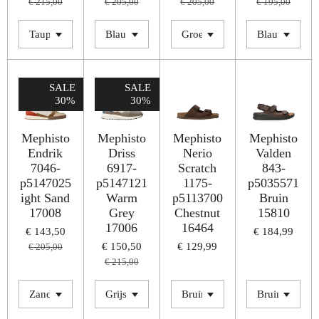
€ 215,00
€ 205,00
€ 205,00
€ 195,00
SALE
SALE
30%
30%
Mephisto
Mephisto
Mephisto
Mephisto
Endrik
Driss
Nerio
Valden
7046-
6917-
Scratch
843-
p5147025
p5147121
1175-
p5035571
ight Sand
Warm
p5113700
Bruin
17008
Grey
Chestnut
15810
17006
16464
€ 143,50
€ 184,99
€ 150,50
€ 129,99
€ 205,00
€ 215,00