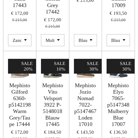
€ 215,00
17443
Grey
17009
17442
€ 172,00
€ 193,50
€ 172,00
€ 215,00
€ 215,00
€ 215,00
SALE
SALE
SALE
SALE
20%
10%
30%
30%
Mephisto
Mephisto
Mephisto
Mephisto
Gilford
Vito
Jozio
Elyo
6360-
Velsport
Nomad
7065-
p5142198
3922 P-
7022-
p5147348
Warm
5148018
p5147467
Mulberry
Grey/Tau
Blauw
Loden
Blue
pe 17444
17445
17010
17007
€ 172,00
€ 184,50
€ 143,50
€ 136,50