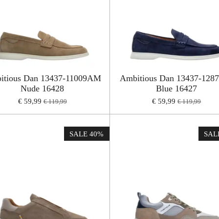
itious Dan 13437-11009AM
Ambitious Dan 13437-12
Nude 16428
Blue 16427
€ 59,99
€ 59,99
€ 119,99
€ 119,99
SALE 40%
SAL