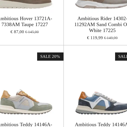
mbitious Hover 13721A-
Ambitious Rider 14302
7338AM Taupe 17227
11292AM Sand Combi O
White 17225
€ 87,00
€ 145,00
€ 119,99
€ 149,99
SALE 20%
SAL
mbitious Teddy 14146A-
Ambitious Teddy 14146