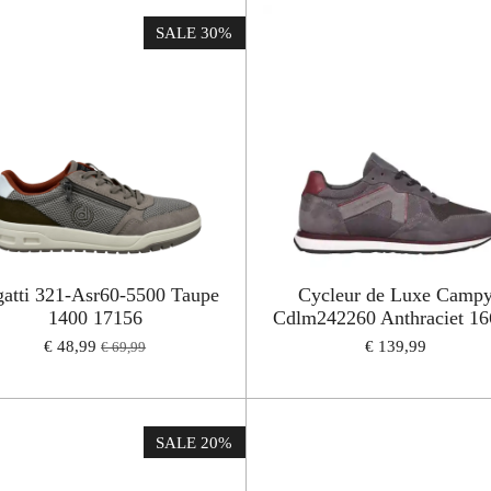
SALE 30%
atti 321-Asr60-5500 Taupe
Cycleur de Luxe Camp
1400 17156
Cdlm242260 Anthraciet 1
€ 48,99
€ 139,99
€ 69,99
SALE 20%