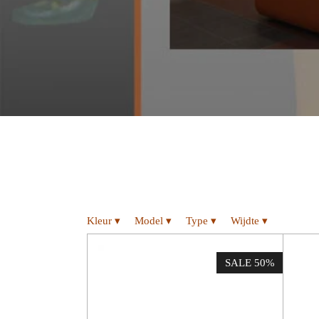
Kleur
▾
Model
▾
Type
▾
Wijdte
▾
SALE 50%