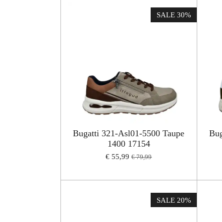
SALE 30%
Bugatti 321-Asl01-5500 Taupe
Bug
1400 17154
€ 55,99
€ 79,99
SALE 20%