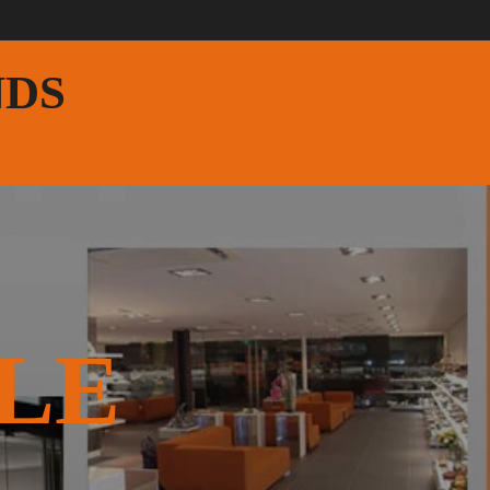
NDS
LE