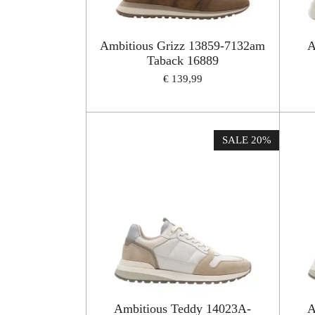
Ambitious Grizz 13859-7132am
A
Taback 16889
€ 139,99
SALE 20%
Ambitious Teddy 14023A-
A