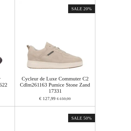
SALE 20%
y
Cycleur de Luxe Commuter C2
6622
Cdlm261163 Pumice Stone Zand
17331
€ 127,99
€ 159,99
SALE 50%