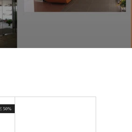
E 50%