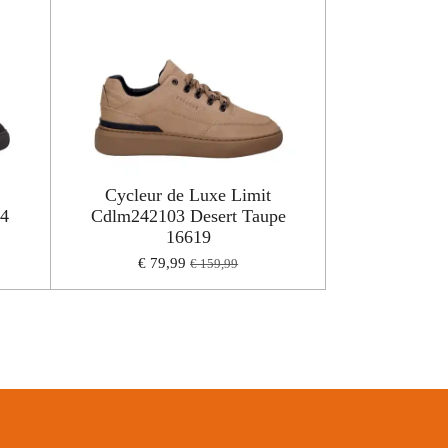
Cycleur de Luxe Limit
64
Cdlm242103 Desert Taupe
16619
€ 79,99
€ 159,99