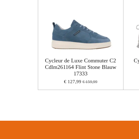
Cycleur de Luxe Commuter C2
Cy
Cdlm261164 Flint Stone Blauw
17333
€ 127,99
€ 159,99