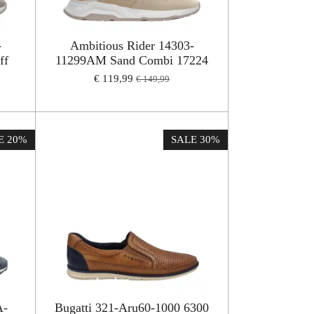
-
Ambitious Rider 14303-
ff
11299AM Sand Combi 17224
€ 119,99
€ 149,99
E 20%
SALE 30%
A-
Bugatti 321-Aru60-1000 6300