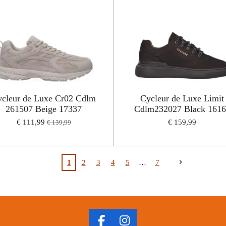
cleur de Luxe Cr02 Cdlm
Cycleur de Luxe Limit
261507 Beige 17337
Cdlm232027 Black 161
€ 111,99
€ 159,99
€ 139,99
1
2
3
4
5
7
F
I