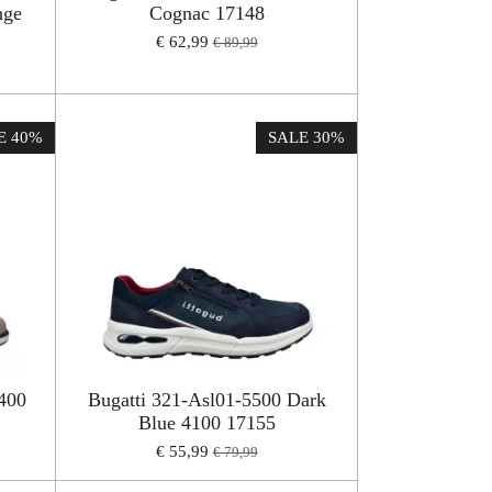
nge
Cognac 17148
€ 62,99
€ 89,99
E 40%
SALE 30%
400
Bugatti 321-Asl01-5500 Dark
Blue 4100 17155
€ 55,99
€ 79,99