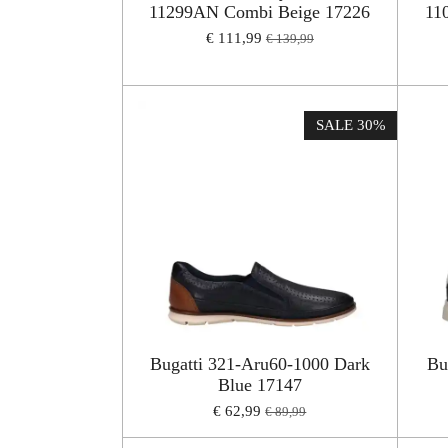
11299AN Combi Beige 17226
11
€ 111,99
€ 139,99
SALE 30%
Bugatti 321-Aru60-1000 Dark
Bu
Blue 17147
€ 62,99
€ 89,99