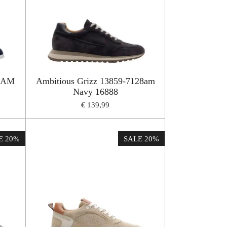
87AM
Ambitious Grizz 13859-7128am
Navy 16888
€ 139,99
E 20%
SALE 20%