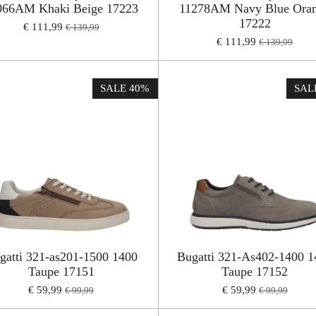
066AM Khaki Beige 17223
11278AM Navy Blue Ora
17222
€ 111,99
€ 139,99
€ 111,99
€ 139,99
SALE 40%
SAL
gatti 321-as201-1500 1400
Bugatti 321-As402-1400 1
Taupe 17151
Taupe 17152
€ 59,99
€ 59,99
€ 99,99
€ 99,99