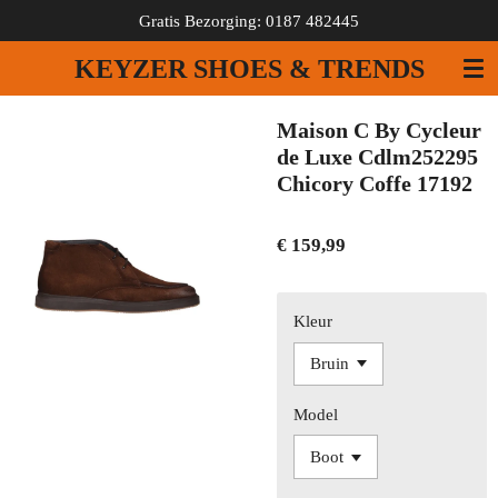
Gratis Bezorging: 0187 482445
Ga
direct
KEYZER SHOES & TRENDS
naar
de
hoofdinhoud
Maison C By Cycleur
de Luxe Cdlm252295
Chicory Coffe 17192
€ 159,99
Kleur
Model