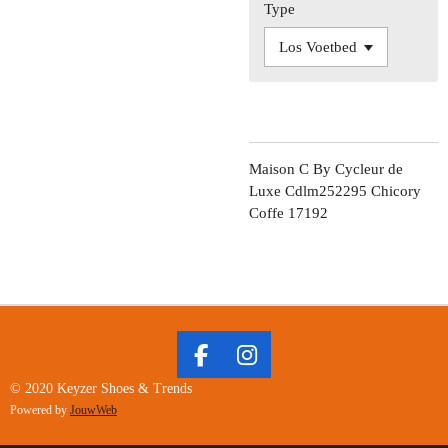
Type
Maison C By Cycleur de
Luxe Cdlm252295 Chicory
Coffe 17192
F
I
A
N
© 2020 Keyzer Shoes & Trends
C
S
Powered by
JouwWeb
E
T