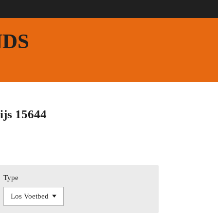
NDS
ijs 15644
Type