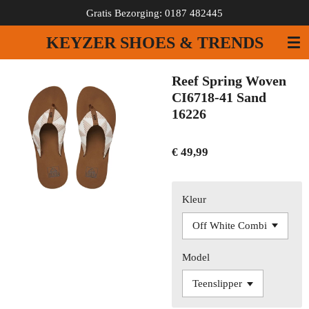
Gratis Bezorging: 0187 482445
Ga
direct
KEYZER SHOES & TRENDS
naar
de
hoofdinhoud
Reef Spring Woven
CI6718-41 Sand
16226
€ 49,99
Kleur
Model