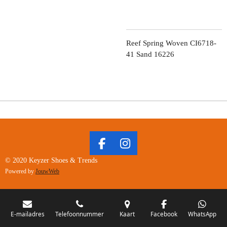
Reef Spring Woven CI6718-
41 Sand 16226
F
I
A
N
© 2020 Keyzer Shoes & Trends
C
S
Powered by
JouwWeb
E
T
B
A
O
G
O
R
E-mailadres
Telefoonnummer
Kaart
Facebook
WhatsApp
K
A