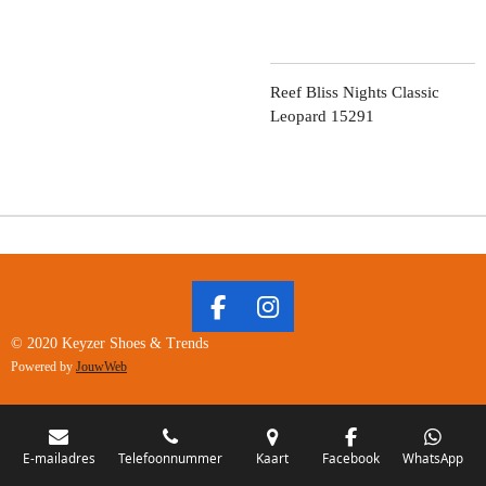
Reef Bliss Nights Classic
Leopard 15291
F
I
A
N
© 2020 Keyzer Shoes & Trends
C
S
Powered by
JouwWeb
E
T
B
A
O
G
O
R
E-mailadres
Telefoonnummer
Kaart
Facebook
WhatsApp
K
A