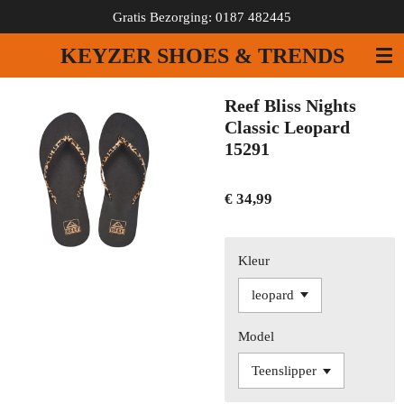
Gratis Bezorging: 0187 482445
Ga
direct
KEYZER SHOES & TRENDS
naar
de
hoofdinhoud
Reef Bliss Nights
Classic Leopard
15291
€ 34,99
Kleur
Model