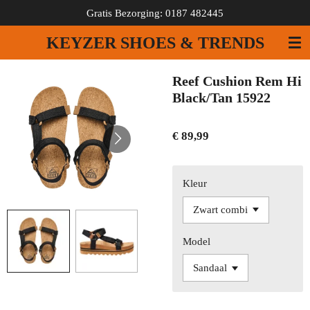
Gratis Bezorging: 0187 482445
Ga
direct
KEYZER SHOES & TRENDS
naar
de
hoofdinhoud
Reef Cushion Rem Hi
Black/Tan 15922
€ 89,99
Kleur
Model