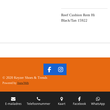
Reef Cushion Rem Hi
Black/Tan 15922
F
I
A
N
© 2020 Keyzer Shoes & Trends
C
S
Powered by
JouwWeb
E
T
B
A
O
G
O
R
E-mailadres
Telefoonnummer
Kaart
Facebook
WhatsApp
K
A