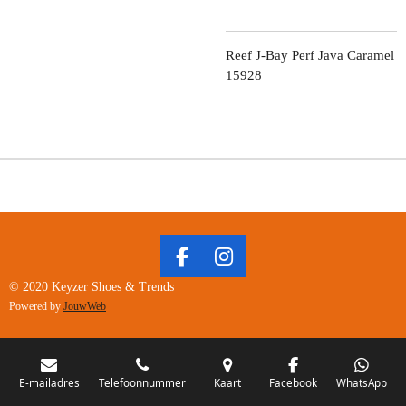
Reef J-Bay Perf Java Caramel
15928
F
I
A
N
© 2020 Keyzer Shoes & Trends
C
S
Powered by
JouwWeb
E
T
B
A
O
G
O
R
E-mailadres
Telefoonnummer
Kaart
Facebook
WhatsApp
K
A