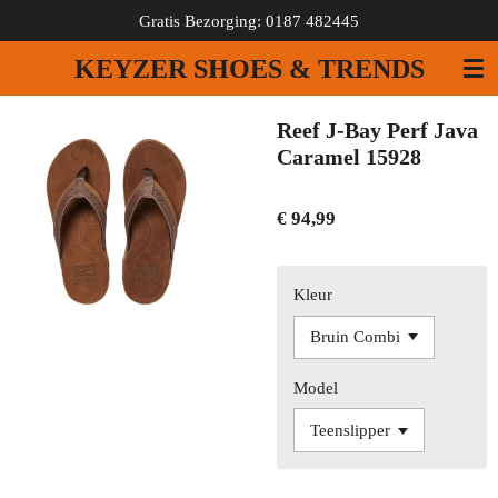
Gratis Bezorging: 0187 482445
Ga
direct
KEYZER SHOES & TRENDS
naar
de
hoofdinhoud
Reef J-Bay Perf Java
Caramel 15928
€ 94,99
Kleur
Model