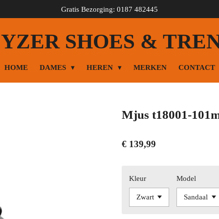
Gratis Bezorging: 0187 482445
YZER SHOES & TRE
HOME
DAMES
HEREN
MERKEN
CONTACT
Mjus t18001-101m
€ 139,99
Kleur
Model