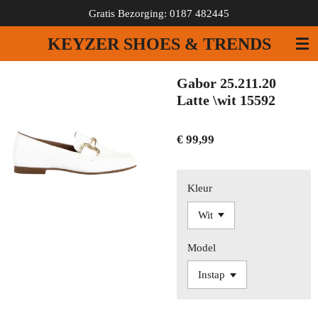
Gratis Bezorging: 0187 482445
Ga
direct
KEYZER SHOES & TRENDS
naar
de
hoofdinhoud
Gabor 25.211.20
Latte \wit 15592
€ 99,99
Kleur
Model