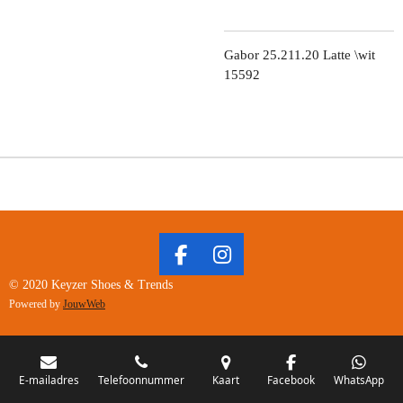
Gabor 25.211.20 Latte \wit
15592
F
I
A
N
© 2020 Keyzer Shoes & Trends
C
S
Powered by
JouwWeb
E
T
B
A
O
G
O
R
E-mailadres
Telefoonnummer
Kaart
Facebook
WhatsApp
K
A