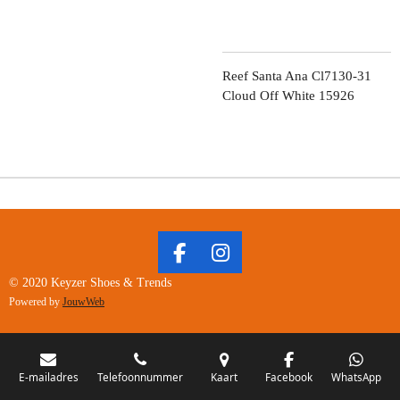
Reef Santa Ana Cl7130-31
Cloud Off White 15926
F
I
A
N
© 2020 Keyzer Shoes & Trends
C
S
Powered by
JouwWeb
E
T
B
A
O
G
O
R
E-mailadres
Telefoonnummer
Kaart
Facebook
WhatsApp
K
A