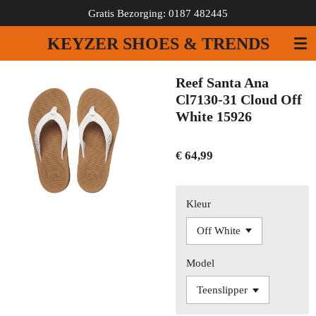
Gratis Bezorging: 0187 482445
Ga
direct
KEYZER SHOES & TRENDS
naar
de
hoofdinhoud
Reef Santa Ana
Cl7130-31 Cloud Off
White 15926
€ 64,99
Kleur
Model