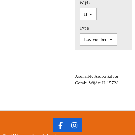
Wijdte
Type
Xsensible Aruba Zilver
Combi Wijdte H 15728
F
I
A
N