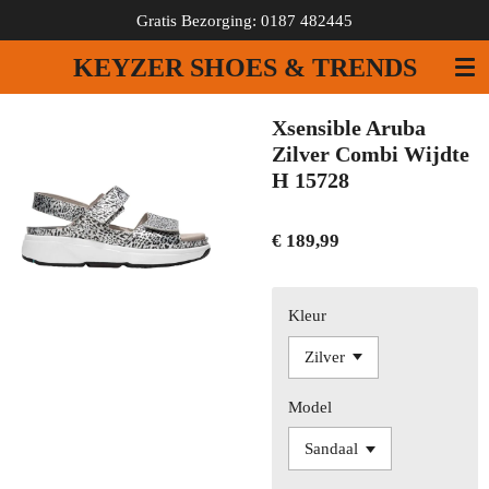
Gratis Bezorging: 0187 482445
Ga
direct
KEYZER SHOES & TRENDS
naar
de
hoofdinhoud
Xsensible Aruba
Zilver Combi Wijdte
H 15728
€ 189,99
Kleur
Model