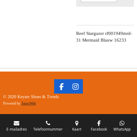
Reef Stargazer rf001949mrd-
31 Mermaid Blauw 16233
F
I
A
N
© 2020 Keyzer Shoes & Trends
C
S
Powered by
JouwWeb
E
T
B
A
O
G
O
R
E-mailadres
Telefoonnummer
Kaart
Facebook
WhatsApp
K
A