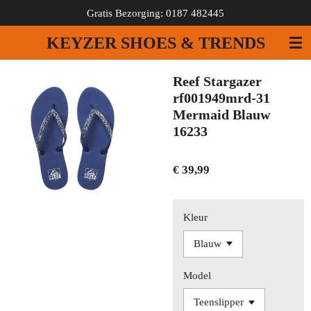
Gratis Bezorging: 0187 482445
Ga
direct
KEYZER SHOES & TRENDS
naar
de
hoofdinhoud
Reef Stargazer
rf001949mrd-31
Mermaid Blauw
16233
€ 39,99
Kleur
Model