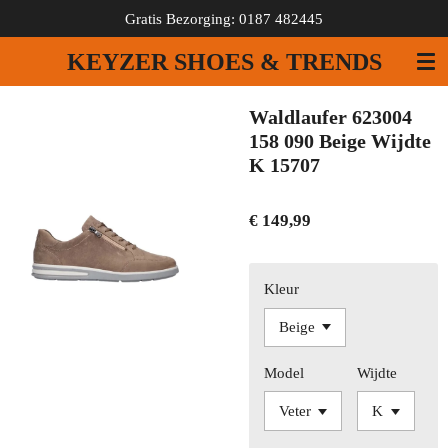
Gratis Bezorging: 0187 482445
Ga
direct
KEYZER SHOES & TRENDS
naar
de
hoofdinhoud
Waldlaufer 623004
158 090 Beige Wijdte
K 15707
€ 149,99
Kleur
Model
Wijdte