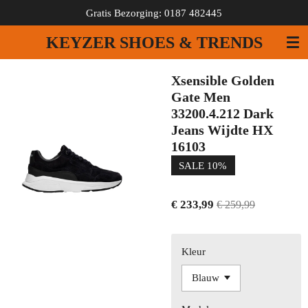
Gratis Bezorging: 0187 482445
Ga
direct
KEYZER SHOES & TRENDS
naar
de
hoofdinhoud
Xsensible Golden
Gate Men
33200.4.212 Dark
Jeans Wijdte HX
16103
SALE 10%
€ 233,99
€ 259,99
Kleur