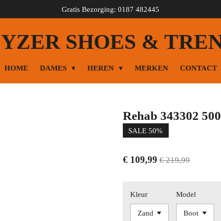
Gratis Bezorging: 0187 482445
YZER SHOES & TRE
HOME
DAMES
HEREN
MERKEN
CONTACT
Rehab 343302 50
SALE 50%
€ 109,99
€ 219,99
Kleur
Model