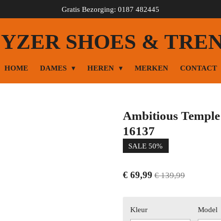
Gratis Bezorging: 0187 482445
YZER SHOES & TRE
HOME
DAMES
HEREN
MERKEN
CONTACT
Ambitious Templ
16137
SALE 50%
€ 69,99
€ 139,99
Kleur
Model