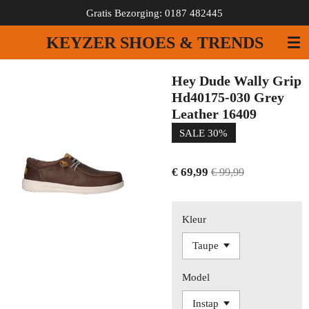
Gratis Bezorging: 0187 482445
Ga
direct
KEYZER SHOES & TRENDS
naar
de
hoofdinhoud
Hey Dude Wally Grip
Hd40175-030 Grey
Leather 16409
SALE 30%
€ 69,99
€ 99,99
Kleur
Model