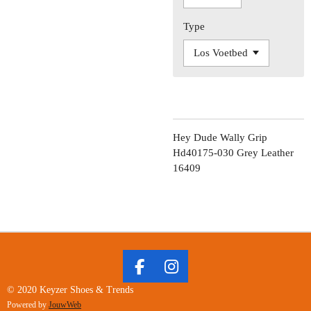
Type
Hey Dude Wally Grip
Hd40175-030 Grey Leather
16409
F
I
A
N
© 2020 Keyzer Shoes & Trends
C
S
Powered by
JouwWeb