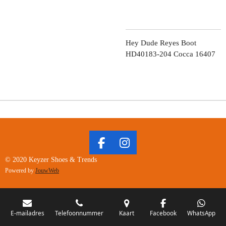
Hey Dude Reyes Boot
HD40183-204 Cocca 16407
F
I
A
N
© 2020 Keyzer Shoes & Trends
C
S
Powered by
JouwWeb
E
T
B
A
O
G
O
R
E-mailadres
Telefoonnummer
Kaart
Facebook
WhatsApp
K
A