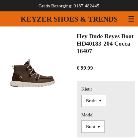
Gratis Bezorging: 0187 482445
Ga
direct
KEYZER SHOES & TRENDS
naar
de
hoofdinhoud
Hey Dude Reyes Boot
HD40183-204 Cocca
16407
€ 99,99
Kleur
Model