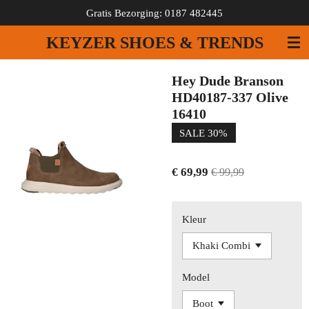
Gratis Bezorging: 0187 482445
Ga
direct
KEYZER SHOES & TRENDS
naar
de
hoofdinhoud
Hey Dude Branson
HD40187-337 Olive
16410
SALE 30%
€ 69,99
€ 99,99
Kleur
Model