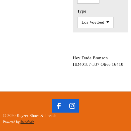
Type
Hey Dude Branson
HD40187-337 Olive 16410
F
I
A
N
© 2020 Keyzer Shoes & Trends
C
S
Powered by
JouwWeb
E
T