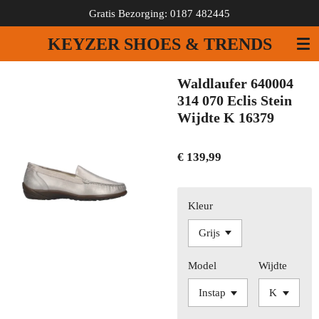
Gratis Bezorging: 0187 482445
Ga
direct
KEYZER SHOES & TRENDS
naar
de
hoofdinhoud
Waldlaufer 640004
314 070 Eclis Stein
Wijdte K 16379
€ 139,99
Kleur
Model
Wijdte