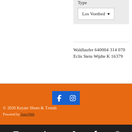
Type
Waldlaufer 640004 314 070
Eclis Stein Wijdte K 16379
F
I
A
N
© 2020 Keyzer Shoes & Trends
C
S
Powered by
JouwWeb
E
T
B
A