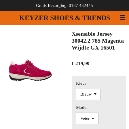
Gratis Bezorging: 0187 482445
Ga
direct
KEYZER SHOES & TRENDS
naar
de
hoofdinhoud
Xsensible Jersey
30042.2 785 Magenta
Wijdte GX 16501
€ 219,99
Kleur
Model