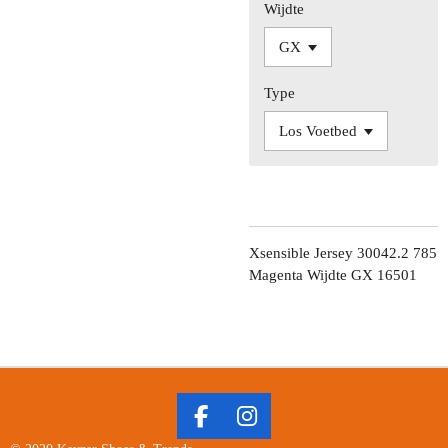
Wijdte
Type
Xsensible Jersey 30042.2 785
Magenta Wijdte GX 16501
F
I
A
N