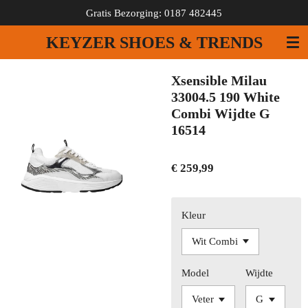
Gratis Bezorging: 0187 482445
Ga
direct
KEYZER SHOES & TRENDS
naar
de
hoofdinhoud
Xsensible Milau
33004.5 190 White
Combi Wijdte G
16514
€ 259,99
Kleur
Model
Wijdte