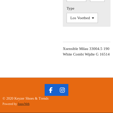
Type
Xsensible Milau 33004.5 190
White Combi Wijdte G 16514
F
I
A
N
© 2020 Keyzer Shoes & Trends
C
S
Powered by
JouwWeb
E
T