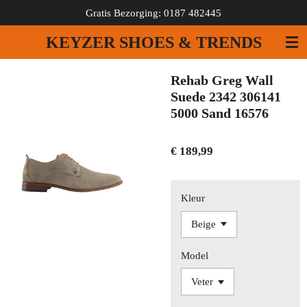
Gratis Bezorging: 0187 482445
Ga
direct
KEYZER SHOES & TRENDS
naar
de
hoofdinhoud
Rehab Greg Wall
Suede 2342 306141
5000 Sand 16576
€ 189,99
Kleur
Model