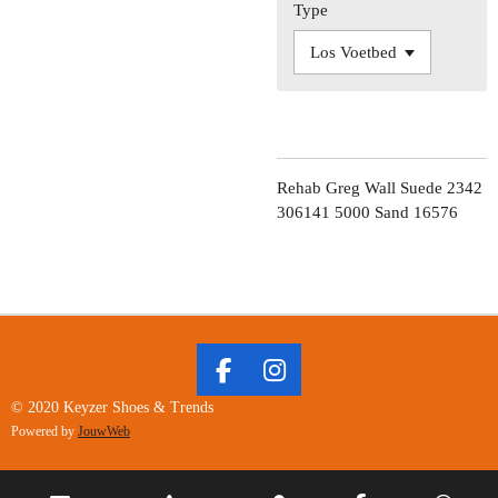
Type
Rehab Greg Wall Suede 2342
306141 5000 Sand 16576
F
I
A
N
© 2020 Keyzer Shoes & Trends
C
S
Powered by
JouwWeb
E
T
B
A