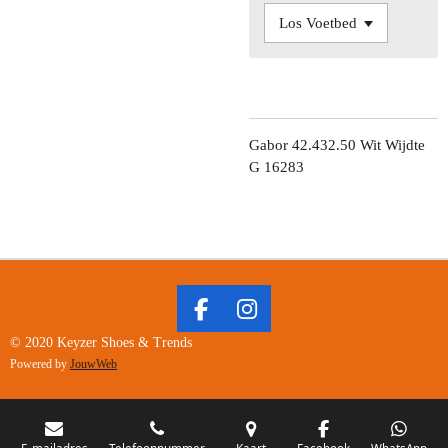
Gabor 42.432.50 Wit Wijdte
G 16283
F
I
A
N
© 2020 Keyzer Shoes & Trends
C
S
Powered by
JouwWeb
E
T
B
A
O
G
E-mailadres
Telefoonnummer
Kaart
Facebook
WhatsApp