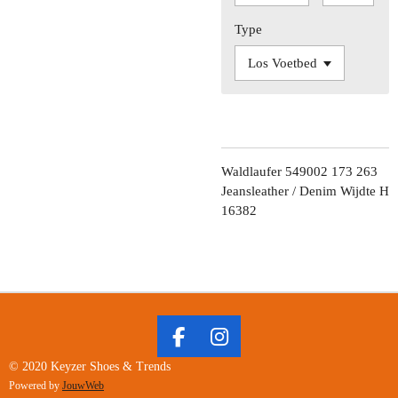
Type
Waldlaufer 549002 173 263
Jeansleather / Denim Wijdte H
16382
F
I
A
N
© 2020 Keyzer Shoes & Trends
C
S
Powered by
JouwWeb