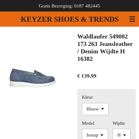
Gratis Bezorging: 0187 482445
Ga
direct
KEYZER SHOES & TRENDS
naar
de
hoofdinhoud
Waldlaufer 549002
173 263 Jeansleather
/ Denim Wijdte H
16382
€ 139,99
Kleur
Model
Wijdte