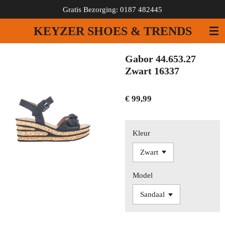
Gratis Bezorging: 0187 482445
Ga
direct
KEYZER SHOES & TRENDS
naar
de
hoofdinhoud
Gabor 44.653.27
Zwart 16337
€ 99,99
Kleur
Model