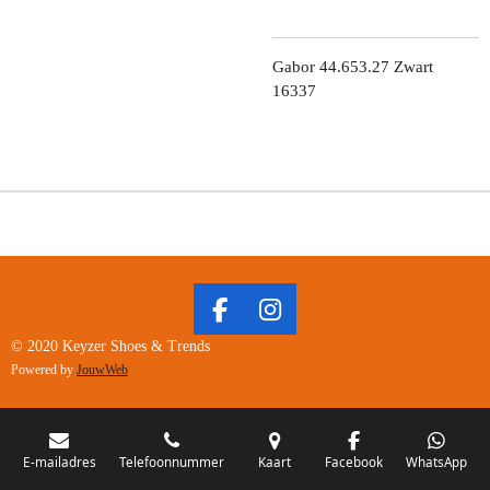
Gabor 44.653.27 Zwart
16337
F
I
A
N
© 2020 Keyzer Shoes & Trends
C
S
Powered by
JouwWeb
E
T
B
A
O
G
O
R
E-mailadres
Telefoonnummer
Kaart
Facebook
WhatsApp
K
A