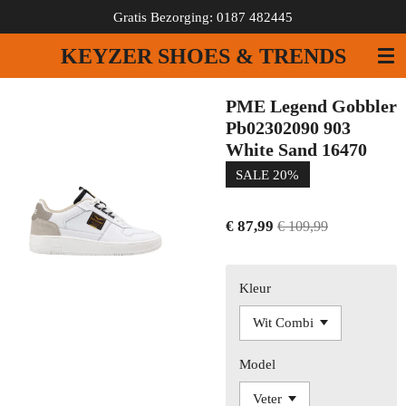
Gratis Bezorging: 0187 482445
Ga
direct
KEYZER SHOES & TRENDS
naar
de
hoofdinhoud
PME Legend Gobbler
Pb02302090 903
White Sand 16470
SALE 20%
€ 87,99
€ 109,99
Kleur
Model