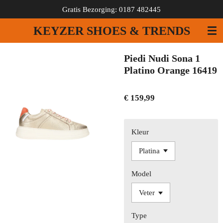
Gratis Bezorging: 0187 482445
Ga
direct
KEYZER SHOES & TRENDS
naar
de
hoofdinhoud
Piedi Nudi Sona 1
Platino Orange 16419
€ 159,99
Kleur
Model
Type