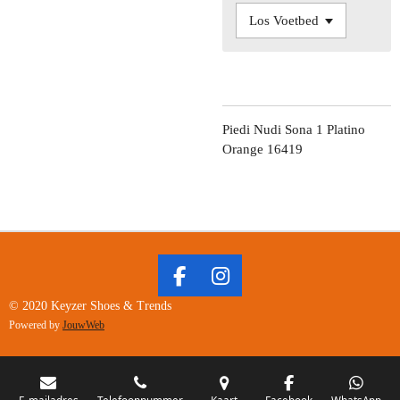
Piedi Nudi Sona 1 Platino
Orange 16419
F
I
A
N
© 2020 Keyzer Shoes & Trends
C
S
Powered by
JouwWeb
E
T
B
A
O
G
E-mailadres
Telefoonnummer
Kaart
Facebook
WhatsApp