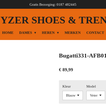
Gratis Bezorging: 0187 482445
YZER SHOES & TRE
HOME
DAMES
HEREN
MERKEN
CONTACT
Bugatti331-AFB01
€ 89,99
Kleur
Model