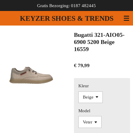
Gratis Bezorging: 0187 482445
Ga
direct
KEYZER SHOES & TRENDS
naar
de
hoofdinhoud
Bugatti 321-AIO05-
6900 5200 Beige
16559
€ 79,99
Kleur
Model