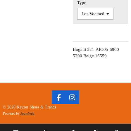
Type
Bugatti 321-AIO05-6900
5200 Beige 16559
F
I
A
N
© 2020 Keyzer Shoes & Trends
C
S
Powered by
JouwWeb
E
T
B
A