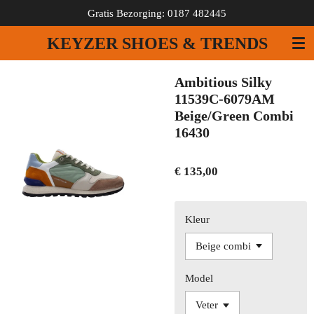
Gratis Bezorging: 0187 482445
Ga
direct
KEYZER SHOES & TRENDS
naar
de
hoofdinhoud
Ambitious Silky
11539C-6079AM
Beige/Green Combi
16430
€ 135,00
Kleur
Model