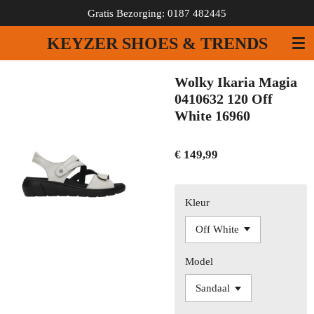
Gratis Bezorging: 0187 482445
Ga
direct
KEYZER SHOES & TRENDS
naar
de
hoofdinhoud
Wolky Ikaria Magia
0410632 120 Off
White 16960
€ 149,99
Kleur
Model