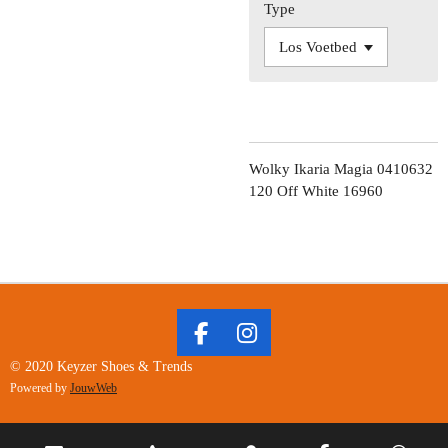
Type
Wolky Ikaria Magia 0410632
120 Off White 16960
F
I
A
N
© 2020 Keyzer Shoes & Trends
C
S
Powered by
JouwWeb
E
T
B
A