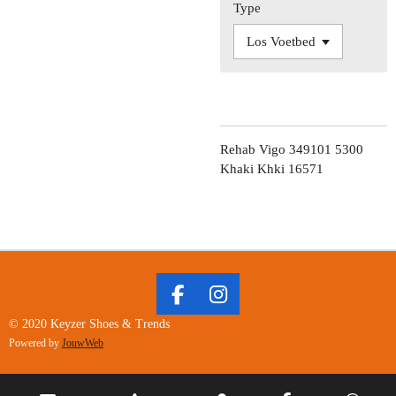
Type
Rehab Vigo 349101 5300
Khaki Khki 16571
F
I
A
N
© 2020 Keyzer Shoes & Trends
C
S
Powered by
JouwWeb
E
T
B
A