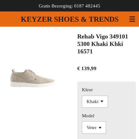
Gratis Bezorging: 0187 482445
Ga
direct
KEYZER SHOES & TRENDS
naar
de
hoofdinhoud
Rehab Vigo 349101
5300 Khaki Khki
16571
€ 139,99
Kleur
Model