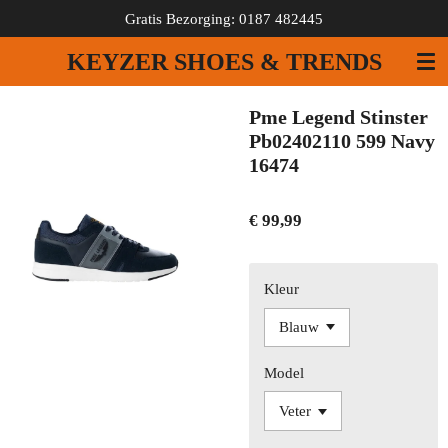
Gratis Bezorging: 0187 482445
Ga
direct
KEYZER SHOES & TRENDS
naar
de
hoofdinhoud
Pme Legend Stinster
Pb02402110 599 Navy
16474
€ 99,99
Kleur
Model