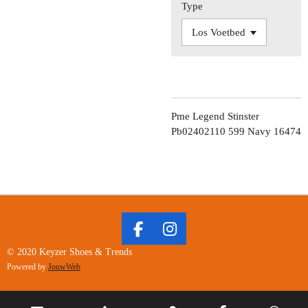
Type
Pme Legend Stinster
Pb02402110 599 Navy 16474
F
I
A
N
© 2020 Keyzer Shoes & Trends
C
S
Powered by
JouwWeb
E
T
B
A