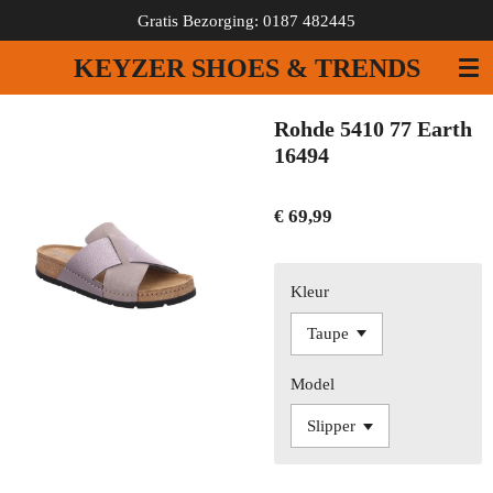
Gratis Bezorging: 0187 482445
Ga
direct
KEYZER SHOES & TRENDS
naar
de
hoofdinhoud
Rohde 5410 77 Earth
16494
€ 69,99
Kleur
Model