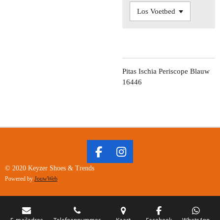
Pitas Ischia Periscope Blauw
16446
F
I
A
N
© 2020 Keyzer Shoes & Trends
C
S
Powered by
JouwWeb
E
T
B
A
O
G
E-mailadres
Telefoonnummer
Kaart
Facebook
WhatsApp