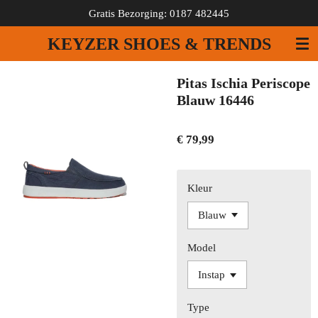
Gratis Bezorging: 0187 482445
Ga
direct
KEYZER SHOES & TRENDS
naar
de
hoofdinhoud
Pitas Ischia Periscope
Blauw 16446
€ 79,99
Kleur
Model
Type