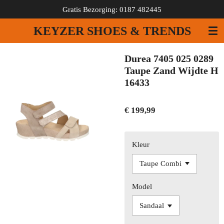
Gratis Bezorging: 0187 482445
Ga
direct
KEYZER SHOES & TRENDS
naar
de
hoofdinhoud
Durea 7405 025 0289
Taupe Zand Wijdte H
16433
€ 199,99
Kleur
Model