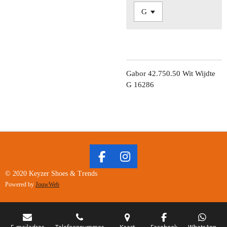
Gabor 42.750.50 Wit Wijdte
G 16286
F
I
A
N
© 2020 Keyzer Shoes & Trends
C
S
Powered by
JouwWeb
E
T
B
A
O
G
E-mailadres
Telefoonnummer
Kaart
Facebook
WhatsApp