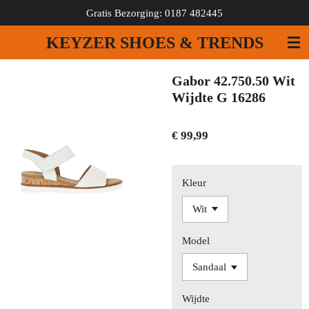
Gratis Bezorging: 0187 482445
Ga
direct
KEYZER SHOES & TRENDS
naar
de
hoofdinhoud
Gabor 42.750.50 Wit
Wijdte G 16286
€ 99,99
Kleur
Model
Wijdte