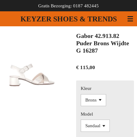
Gratis Bezorging: 0187 482445
Ga
direct
KEYZER SHOES & TRENDS
naar
de
hoofdinhoud
Gabor 42.913.82
Puder Brons Wijdte
G 16287
€ 115,00
Kleur
Model