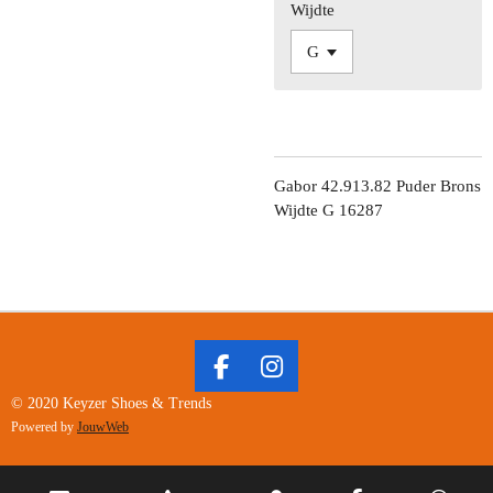
Wijdte
Gabor 42.913.82 Puder Brons
Wijdte G 16287
F
I
A
N
© 2020 Keyzer Shoes & Trends
C
S
Powered by
JouwWeb
E
T
B
A