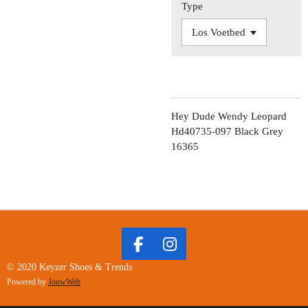
Type
Hey Dude Wendy Leopard
Hd40735-097 Black Grey
16365
F
I
A
N
© 2020 Keyzer Shoes & Trends
C
S
Powered by
JouwWeb
E
T