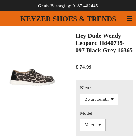
Gratis Bezorging: 0187 482445
Ga
direct
KEYZER SHOES & TRENDS
naar
de
hoofdinhoud
Hey Dude Wendy
Leopard Hd40735-
097 Black Grey 16365
€ 74,99
Kleur
Model