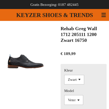
Gratis Bezorging: 0187 482445
Ga
direct
KEYZER SHOES & TRENDS
naar
de
hoofdinhoud
Rehab Greg Wall
1712 205111 1200
Zwart 16750
€ 189,99
Kleur
Model