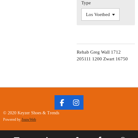
Type
Rehab Greg Wall 1712
205111 1200 Zwart 16750
F
I
A
N
© 2020 Keyzer Shoes & Trends
C
S
Powered by
JouwWeb
E
T
B
A