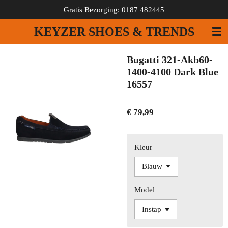
Gratis Bezorging: 0187 482445
Ga
direct
KEYZER SHOES & TRENDS
naar
de
hoofdinhoud
Bugatti 321-Akb60-
1400-4100 Dark Blue
16557
€ 79,99
Kleur
Model