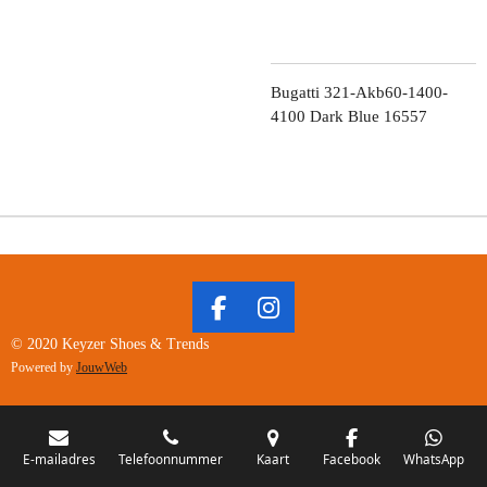
Bugatti 321-Akb60-1400-
4100 Dark Blue 16557
F
I
A
N
© 2020 Keyzer Shoes & Trends
C
S
Powered by
JouwWeb
E
T
B
A
O
G
O
R
E-mailadres
Telefoonnummer
Kaart
Facebook
WhatsApp
K
A