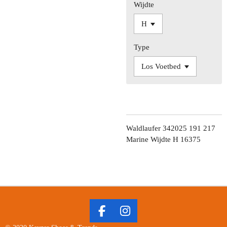
Wijdte
Type
Waldlaufer 342025 191 217
Marine Wijdte H 16375
F
I
A
N