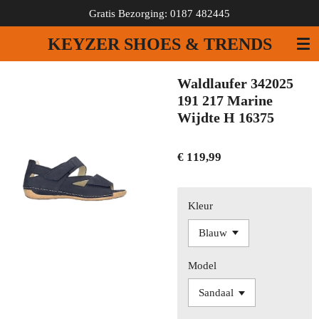
Gratis Bezorging: 0187 482445
Ga
direct
KEYZER SHOES & TRENDS
naar
de
hoofdinhoud
Waldlaufer 342025
191 217 Marine
Wijdte H 16375
€ 119,99
Kleur
Model