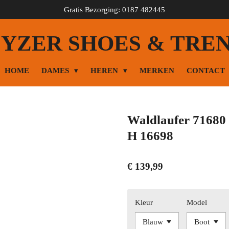
Gratis Bezorging: 0187 482445
YZER SHOES & TRE
HOME
DAMES
HEREN
MERKEN
CONTACT
Waldlaufer 71680 
H 16698
€ 139,99
Kleur
Model