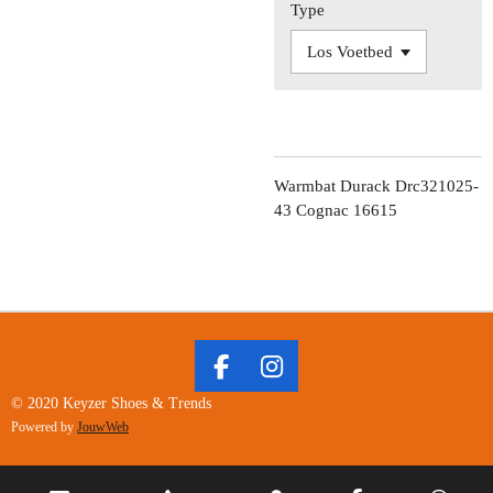
Type
Warmbat Durack Drc321025-
43 Cognac 16615
F
I
A
N
© 2020 Keyzer Shoes & Trends
C
S
Powered by
JouwWeb
E
T
B
A