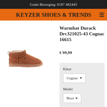
Gratis Bezorging: 0187 482445
Ga
direct
KEYZER SHOES & TRENDS
naar
de
hoofdinhoud
Warmbat Durack
Drc321025-43 Cognac
16615
€ 99,99
Kleur
Model