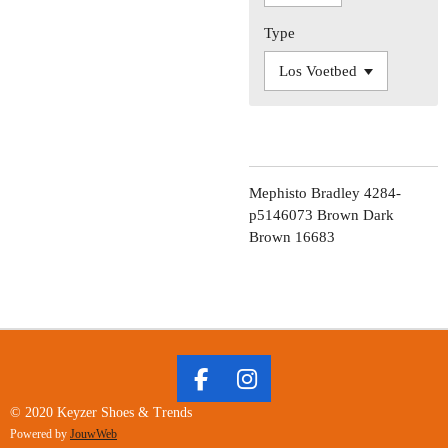
Type
Mephisto Bradley 4284-
p5146073 Brown Dark
Brown 16683
F
I
A
N
© 2020 Keyzer Shoes & Trends
C
S
Powered by
JouwWeb