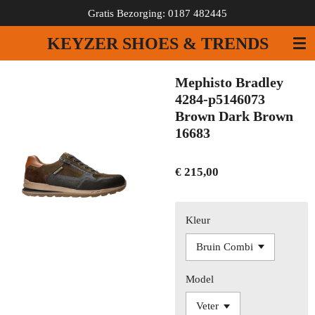
Gratis Bezorging: 0187 482445
Ga
direct
KEYZER SHOES & TRENDS
naar
de
hoofdinhoud
Mephisto Bradley
4284-p5146073
Brown Dark Brown
16683
€ 215,00
Kleur
Model