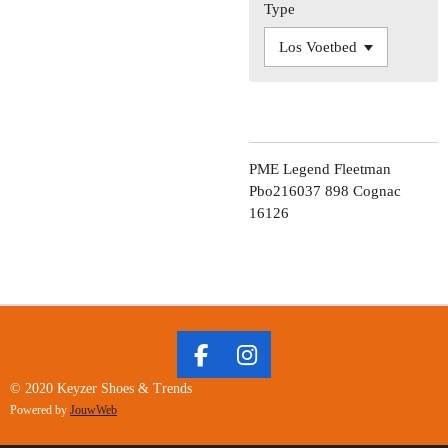
Type
PME Legend Fleetman
Pbo216037 898 Cognac
16126
F
I
A
N
© 2020 Keyzer Shoes & Trends
C
S
Powered by
JouwWeb
E
T