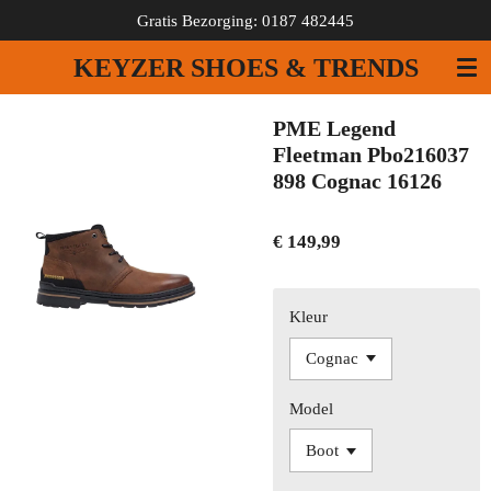
Gratis Bezorging: 0187 482445
Ga
direct
KEYZER SHOES & TRENDS
naar
de
hoofdinhoud
PME Legend
Fleetman Pbo216037
898 Cognac 16126
€ 149,99
Kleur
Model