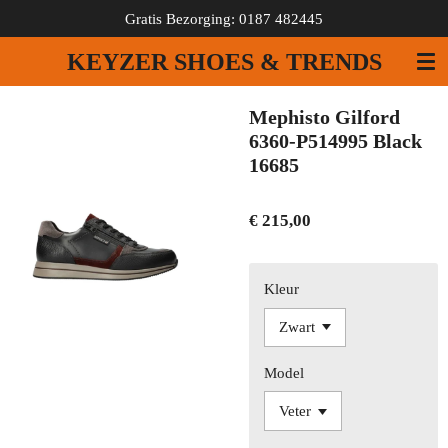
Gratis Bezorging: 0187 482445
Ga
direct
KEYZER SHOES & TRENDS
naar
de
hoofdinhoud
Mephisto Gilford
6360-P514995 Black
16685
€ 215,00
Kleur
Model