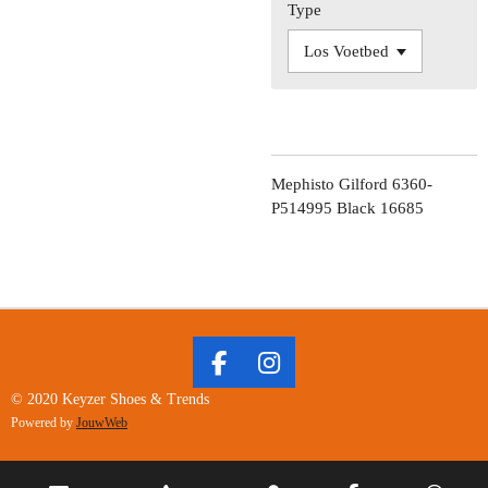
Type
Mephisto Gilford 6360-
P514995 Black 16685
F
I
A
N
© 2020 Keyzer Shoes & Trends
C
S
Powered by
JouwWeb
E
T
B
A