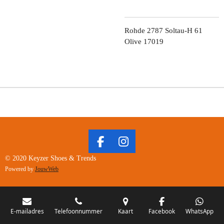
Rohde 2787 Soltau-H 61
Olive 17019
F
I
A
N
© 2020 Keyzer Shoes & Trends
C
S
Powered by
JouwWeb
E
T
B
A
O
G
O
R
E-mailadres
Telefoonnummer
Kaart
Facebook
WhatsApp
K
A