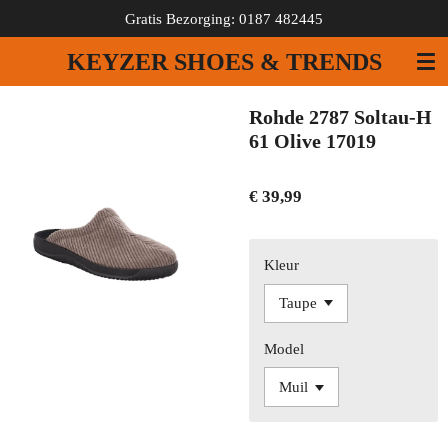
Gratis Bezorging: 0187 482445
Ga
direct
KEYZER SHOES & TRENDS
naar
de
hoofdinhoud
Rohde 2787 Soltau-H
61 Olive 17019
€ 39,99
Kleur
Model